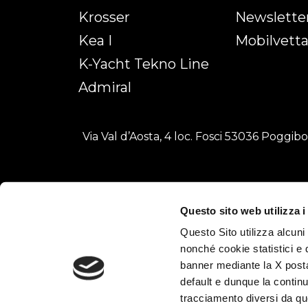
Krosser
Newslette
Kea I
Mobilvett
K-Yacht Tekno Line
Admiral
Via Val d’Aosta, 4 loc. Fosci 53036 Poggib
Questo sito web utilizza i
Questo Sito utilizza alcuni
nonché cookie statistici e 
banner mediante la X posta
default e dunque la continu
tracciamento diversi da quel