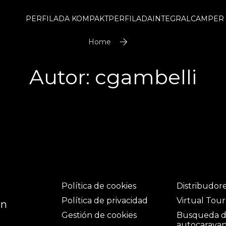
PERFILADA KOMPAKT
PERFILADA
INTEGRAL
CAMPER
Home
Autor:
cgambelli
Política de cookies
Distribudor
Política de privacidad
Virtual Tour
ón
Gestión de cookies
Busqueda 
autocarava