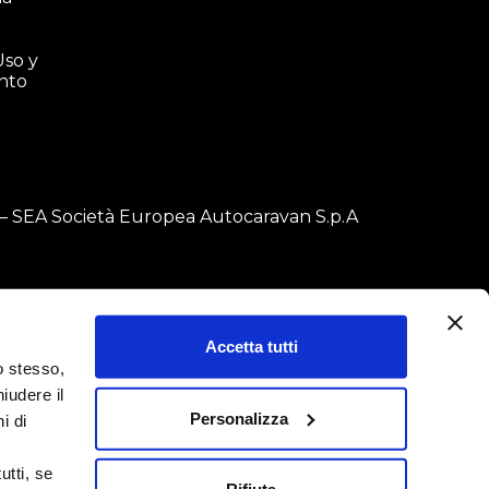
so y
nto
759 – SEA Società Europea Autocaravan S.p.A
Accetta tutti
o stesso,
iudere il
Personalizza
i di
i
utti, se