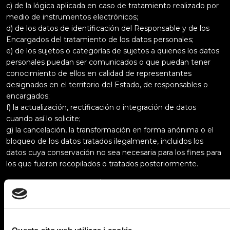
c) de la lógica aplicada en caso de tratamiento realizado por
medio de instrumentos electrónicos;
d) de los datos de identificación del Responsable y de los
Encargados del tratamiento de los datos personales;
e) de los sujetos o categorías de sujetos a quienes los datos
personales puedan ser comunicados o que puedan tener
conocimiento de ellos en calidad de representantes
designados en el territorio del Estado, de responsables o
encargados;
f) la actualización, rectificación o integración de datos
cuando así lo solicite;
g) la cancelación, la transformación en forma anónima o el
bloqueo de los datos tratados ilegalmente, incluidos los
datos cuya conservación no sea necesaria para los fines para
los que fueron recopilados o tratados posteriormente.
Responsable del tratamiento
El Responsable del tratamiento de los Datos recopilados por
este Sito web es
S.E.A. Società Europea
Autocaravn
S.p.A.
via Val d’Aosta n. 4, Località Fosci, 53036
Poggibonsi (SI) C.F. e P.IVA n. IT 03345730968,
Questo sito web utilizza i cookie