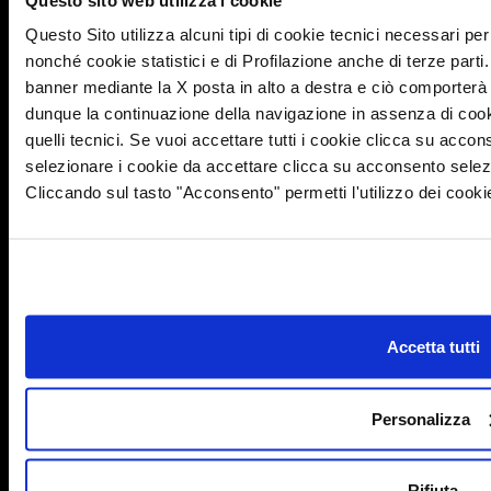
email:
privacy@trigano.it
Questo Sito utilizza alcuni tipi di cookie tecnici necessari pe
De conformidad con los artículos 37-39 del RGPD, el
nonché cookie statistici e di Profilazione anche di terze parti
Responsable del tratamiento ha designado al Responsable
banner mediante la X posta in alto a destra e ciò comporterà 
de la protección de datos personales (DPO), cuyo nombre y
dunque la continuazione della navigazione in assenza di cooki
contacto se puede encontrar en el Responsable del
quelli tecnici. Se vuoi accettare tutti i cookie clicca su acc
tratamiento. Para contactar con el Responsable de la
protección de datos personales, la dirección de correo
selezionare i cookie da accettare clicca su acconsento selezi
electrónico es dpo@trigano.it.
Cliccando sul tasto "Acconsento" permetti l'utilizzo dei cooki
El Responsable no se hace cargo de la actualización de
todos los enlaces que se pueden visualizar en esta Política
de Cookies, por lo que siempre que un enlace no funcione o
no esté actualizado, los Usuarios reconocen y aceptan que
siempre deberán remitirse al documento o apartado de los
Sitios web a los que se accede desde dicho enlace.
Accetta tutti
Política de cookies actualizada en Octubre de 2022.
Personalizza
Rifiuta