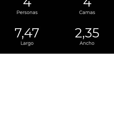
4
4
Personas
Camas
7,47
2,35
Largo
Ancho
PACK
Disponible como opción para los modelos de las
gamas Kea P y Kea I
Haz que tu autocaravana sea aún más única y
perfecta para tus necesidades.