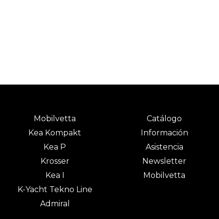
* Para las condiciones detalladas, consulte la red de
venta autorizada.
Mobilvetta
Catálogo
Kea Kompakt
Información
Kea P
Asistencia
Krosser
Newsletter
Kea I
Mobilvetta
K-Yacht Tekno Line
Admiral