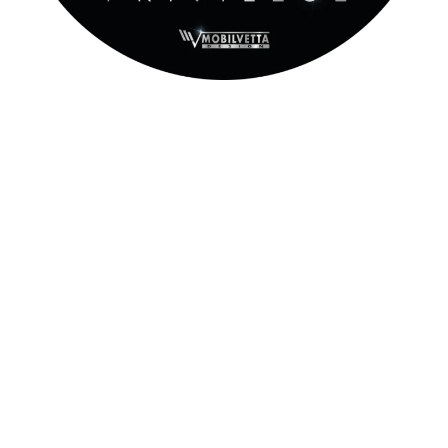
Calidad y la fiabilidad
10 Years Body Integrity Privilege Mobilvetta es el
programa que garantiza 10 años de garantía contra
filtraciones, llevando a cabo un mantenimiento regular en
la red autorizada Mobilvetta y las verificaciones previstas
para el control de las filtraciones que deben realizarse
durante las revisiones de mantenimiento, en los plazos
que se especifican en el libro de garantía*.
Elegir Mobilvetta significa confiar en una marca con
amplia experiencia en la búsqueda constante de nuevas
soluciones técnicas que puedan garantizar altas
prestaciones, valor y larga duración.
Pocos podemos
garantizar una tranquilidad de uso tan prolongada.