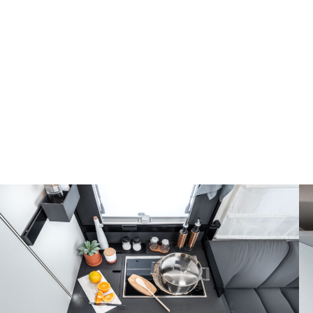
MATERIALES QUE CONTRIBUYEN AL
ESPACIO Y A LA ESTÉTICA
La cocina Kea le da la bienvenida con una sensación de
ligereza, libertad de movimiento y mucho espacio de
almacenamiento, roporcionado por los portones y muebles
suspendidos.