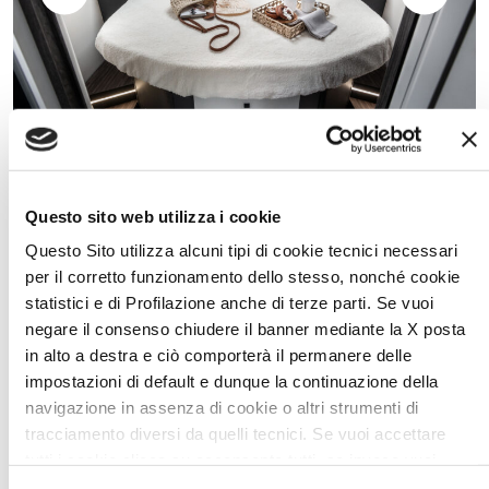
DEJE EL MUNDO FUERA
Convierta el descanso en una experiencia extraordinaria
Questo sito web utilizza i cookie
con ambientes sofisticados, espacio habitable y todas las
Questo Sito utilizza alcuni tipi di cookie tecnici necessari
comodidades.
per il corretto funzionamento dello stesso, nonché cookie
La acogida y la excelencia son características exclusivas de
statistici e di Profilazione anche di terze parti. Se vuoi
los ambientes destinados al descanso. En todos los
negare il consenso chiudere il banner mediante la X posta
dormitorios se encuentran detalles refinados que
in alto a destra e ciò comporterà il permanere delle
proporcionan confort, como los estores, el revestimiento
impostazioni di default e dunque la continuazione della
soft-touch del techo que aísla y protege en todas las
navigazione in assenza di cookie o altri strumenti di
estaciones, los paneles de ecopiel que sirven de adorno,
tracciamento diversi da quelli tecnici. Se vuoi accettare
los altavoces para los momentos de relajación y los
tutti i cookie clicca su acconsento tutti, se invece vuoi
colchones de calidad con somieres de láminas que
autonomamente selezionare i cookie da accettare clicca