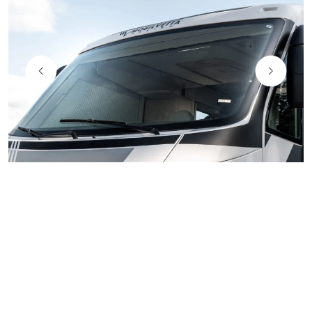
MUCHO ESPACIO PARA VIVIR
Kea I, el motorhome con gran personalidad caracterizado
por su estilo exclusivo y reconocible, que combina la
estética de líneas exteriores enérgicas y elegantes con
soluciones técnicas y prestaciones de nivel.
La parte delantera de los modelos de motorhome se
compone de una pieza única de fibra de vidrio. El uso de
fibra de vidrio garantiza mayor resistencia y duración.