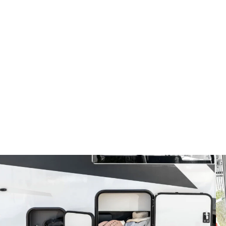
o experimentados para las vacaciones al aire libre.
Mobilvetta ha diseñado cada garaje a la perfección.
Mobilvetta tiene una gran capacidad de carga: hasta 300 kg
de carga testada dinámicamente. ¡Lo probamos sobre la
marcha!
El garaje tiene 6 anillas de fijación de objetos en la pared
interior.
Con compartimentos resellables. Con 2 rejillas de vaciado en
el suelo.