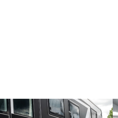
CARÁCTER Y ESTILO,
INTEGRAL, ELEGANTE Y ATEMPORAL
Ahora más que nunca, vive tu experiencia de lujo: una
autocaravana de belleza refinada, elegante y atemporal,
vivaz en prestaciones, excelente en equipamiento y con una
habitabilidad que puede sorprender.
GALERÍA
VIRTUAL TOUR
VIDEO