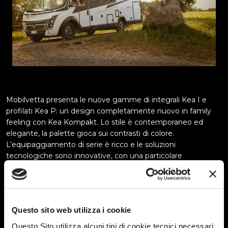
Mobilvetta presenta le nuove gamme di integrali Kea I e
profilati Kea P: un design completamente nuovo in family
feeling con Kea Kompakt. Lo stile è contemporaneo ed
elegante, la palette gioca sui contrasti di colore.
L’equipaggiamento di serie è ricco e le soluzioni
tecnologiche sono innovative, con una particolare
attenzione all’autonomia energetica, idrica e …
Continued
“Quest’estate parti con
Questo sito web utilizza i cookie
Questo Sito utilizza alcuni tipi di cookie tecnici necessari