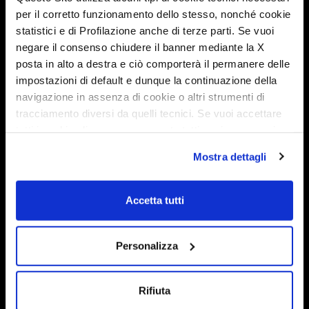
Admiral”: 1.000 € in buoni
per il corretto funzionamento dello stesso, nonché cookie
benzina con Mobilvetta
statistici e di Profilazione anche di terze parti. Se vuoi
negare il consenso chiudere il banner mediante la X
posta in alto a destra e ciò comporterà il permanere delle
impostazioni di default e dunque la continuazione della
navigazione in assenza di cookie o altri strumenti di
tracciamento diversi da quelli tecnici. Se vuoi accettare
tutti i cookie clicca su acconsento tutti, se invece vuoi
autonomamente selezionare i cookie da accettare clicca
Mostra dettagli
su acconsento selezionati. Se vuoi saperne di più clicca
qui. Cliccando sul tasto "Acconsento" permetti l'utilizzo
dei cookie.
Accetta tutti
Personalizza
L’estate è il momento perfetto per mettersi in viaggio e
vivere nuove avventure. Con la nuova
Rifiuta
promozione “Quest’estate parti con Admiral”, Mobilvetta ti