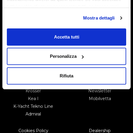
tutti i cookie clicca su acconsento tutti, se invece vuoi
autonomamente selezionare i cookie da accettare clicca
Mostra dettagli
su acconsento selezionati. Se vuoi saperne di più clicca
Krosser 64
qui. Cliccando sul tasto "Acconsento" permetti l'utilizzo
dei cookie.
Accetta tutti
Personalizza
Mobilvetta
Catalogue
Kea Kompakt
Contacts
Rifiuta
Kea P
Service
Krosser
Newsletter
Kea I
Mobilvetta
K-Yacht Tekno Line
Admiral
Cookies Policy
Dealership