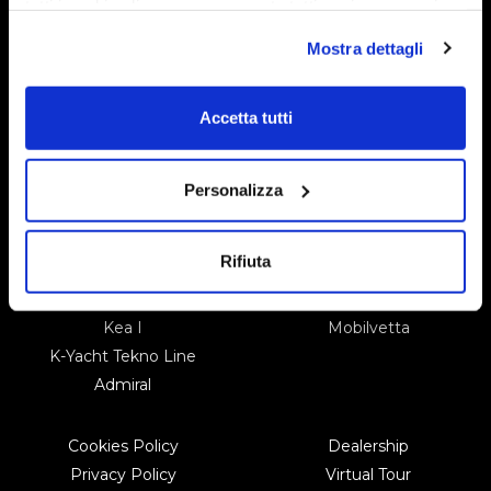
tutti i cookie clicca su acconsento tutti, se invece vuoi
autonomamente selezionare i cookie da accettare clicca
Admiral K 6.3
Mostra dettagli
su acconsento selezionati. Se vuoi saperne di più clicca
qui. Cliccando sul tasto "Acconsento" permetti l'utilizzo
dei cookie.
Accetta tutti
Personalizza
Mobilvetta
Catalogue
Kea Kompakt
Contacts
Rifiuta
Kea P
Service
Krosser
Newsletter
Kea I
Mobilvetta
K-Yacht Tekno Line
Admiral
Cookies Policy
Dealership
Privacy Policy
Virtual Tour