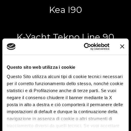
Kea I90
K-Yacht Tekno Line 90
K-Yacht Tekno Line 86
Questo sito web utilizza i cookie
Questo Sito utilizza alcuni tipi di cookie tecnici necessari
per il corretto funzionamento dello stesso, nonché cookie
Krosser 90
statistici e di Profilazione anche di terze parti. Se vuoi
negare il consenso chiudere il banner mediante la X
posta in alto a destra e ciò comporterà il permanere delle
impostazioni di default e dunque la continuazione della
Admiral K 6.5
navigazione in assenza di cookie o altri strumenti di
tracciamento diversi da quelli tecnici. Se vuoi accettare