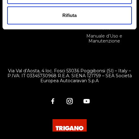
Cookies Policy
Concessionari
Privacy Policy
Virtual Tour
Rifiuta
Gestione dei cookie
Ricerca camper
News
Manuale d’Uso e
Manutenzione
Via Val d’Aosta, 4 loc. Fosci 53036 Poggibonsi (SI) – Italy –
P.IVA: IT 03345730968 R.E.A. SIENA 121759 – SEA Società
Europea Autocaravan S.p.A