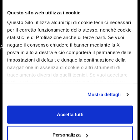
Questo sito web utilizza i cookie
Kea P86
Questo Sito utilizza alcuni tipi di cookie tecnici necessari
per il corretto funzionamento dello stesso, nonché cookie
statistici e di Profilazione anche di terze parti. Se vuoi
negare il consenso chiudere il banner mediante la X
Navigazione
Articoli seguenti
posta in alto a destra e ciò comporterà il permanere delle
articoli
impostazioni di default e dunque la continuazione della
navigazione in assenza di cookie o altri strumenti di
Mobilvetta
Richiesta Catalogo
tracciamento diversi da quelli tecnici. Se vuoi accettare
Kea Kompakt
Richiesta informazioni
tutti i cookie clicca su acconsento tutti, se invece vuoi
Kea P
Richiesta assistenza
autonomamente selezionare i cookie da accettare clicca
Mostra dettagli
su acconsento selezionati. Se vuoi saperne di più clicca
Krosser
Iscrizione newsletter
qui. Cliccando sul tasto "Acconsento" permetti l'utilizzo
Kea I
Mobilvetta
dei cookie.
Accetta tutti
K-Yacht Tekno Line
Admiral
Personalizza