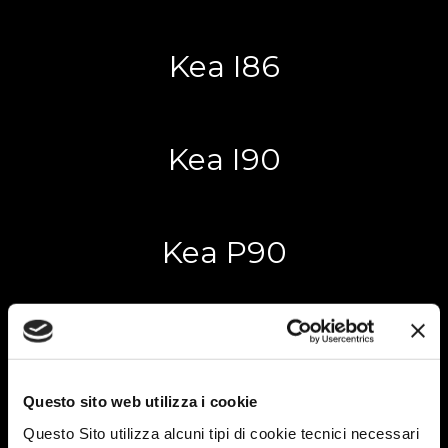
Kea I86
Kea I90
Kea P90
K-Yacht Tekno Line 90
Questo sito web utilizza i cookie
K-Yacht Tekno Line 86
Questo Sito utilizza alcuni tipi di cookie tecnici necessari