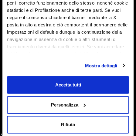
per il corretto funzionamento dello stesso, nonché cookie
statistici e di Profilazione anche di terze parti. Se vuoi
negare il consenso chiudere il banner mediante la X
K-Yacht Tekno Line 64
posta in alto a destra e ciò comporterà il permanere delle
impostazioni di default e dunque la continuazione della
navigazione in assenza di cookie o altri strumenti di
tracciamento diversi da quelli tecnici. Se vuoi accettare
Krosser 90
tutti i cookie clicca su acconsento tutti, se invece vuoi
autonomamente selezionare i cookie da accettare clicca
Mostra dettagli
su acconsento selezionati. Se vuoi saperne di più clicca
qui. Cliccando sul tasto "Acconsento" permetti l'utilizzo
Krosser 86
dei cookie.
Accetta tutti
Personalizza
Admiral K 6.5
Rifiuta
Ältere Beiträge