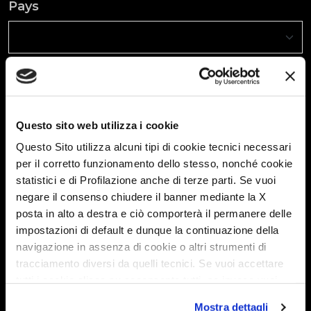
Pays
Comment pouvons-nous vous aider?
Pour faciliter notre service, nous vous demandons d'indiquer
votre demande et un de nos collaborateurs vous contactera
dans les prochaines heures, merci.
Questo sito web utilizza i cookie
Questo Sito utilizza alcuni tipi di cookie tecnici necessari
per il corretto funzionamento dello stesso, nonché cookie
statistici e di Profilazione anche di terze parti. Se vuoi
negare il consenso chiudere il banner mediante la X
posta in alto a destra e ciò comporterà il permanere delle
Informations sur le Traitement des données
impostazioni di default e dunque la continuazione della
à caractère personnel conformément à l’art.
navigazione in assenza di cookie o altri strumenti di
13 du Règlement UE n° 679/2016
tracciamento diversi da quelli tecnici. Se vuoi accettare
Conformément aux dispositions de l’art. 13 du Règlement
tutti i cookie clicca su acconsento tutti, se invece vuoi
UE 2016/679 relatif à la protection des personnes physiques
concernant le Traitement des données à caractère
autonomamente selezionare i cookie da accettare clicca
personnel et à la libre circulation de ces données, la société
Mostra dettagli