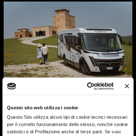
Salons d’été et Portes ouvertes des
concessionnaires Mobilvetta
Questo sito web utilizza i cookie
29 juillet 2025
Questo Sito utilizza alcuni tipi di cookie tecnici necessari
per il corretto funzionamento dello stesso, nonché cookie
statistici e di Profilazione anche di terze parti. Se vuoi