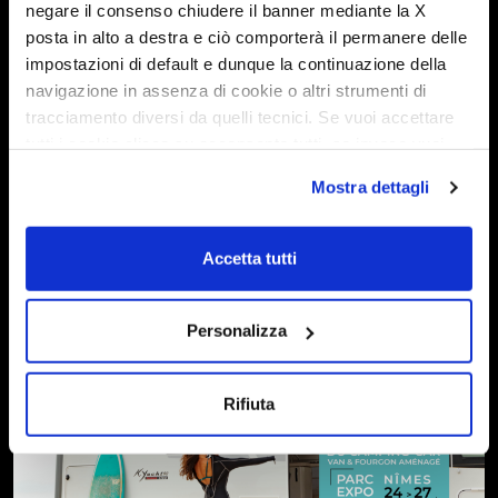
negare il consenso chiudere il banner mediante la X
posta in alto a destra e ciò comporterà il permanere delle
impostazioni di default e dunque la continuazione della
navigazione in assenza di cookie o altri strumenti di
tracciamento diversi da quelli tecnici. Se vuoi accettare
tutti i cookie clicca su acconsento tutti, se invece vuoi
autonomamente selezionare i cookie da accettare clicca
Mostra dettagli
su acconsento selezionati. Se vuoi saperne di più clicca
qui. Cliccando sul tasto "Acconsento" permetti l'utilizzo
dei cookie.
Accetta tutti
Toutes nouvelles gammes Kea I et Kea P
1 juillet 2025
Personalizza
Rifiuta