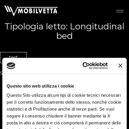
Tipologia letto:
Longitudinal
bed
test
Sorry, no results were found.
Search for:
Search
Questo sito web utilizza i cookie
Questo Sito utilizza alcuni tipi di cookie tecnici necessari
Mobilvetta
Catalogue
per il corretto funzionamento dello stesso, nonché cookie
Kea Kompakt
Contacts
statistici e di Profilazione anche di terze parti. Se vuoi
Kea P
Service
negare il consenso chiudere il banner mediante la X
Krosser
Newsletter
posta in alto a destra e ciò comporterà il permanere delle
Kea I
Mobilvetta