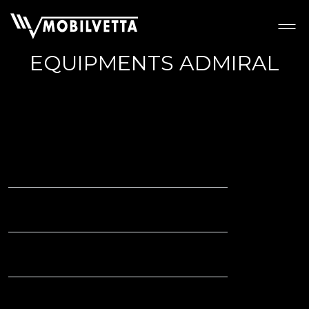
EQUIPMENTS ADMIRAL
ADMIRAL
CHASSIS AND
EXTERIORS
Fiat Ducato Engine – Euro
140 CH
6 E-bis
Climate control system
manual