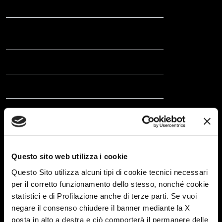
flyscreen and blind
Entrance door with
standard
flyscreen
Electric step
standard
Exterior light
standard
Flat windows
standard
Electric socket
standard
Questo sito web utilizza i cookie
Shower connection
standard
Questo Sito utilizza alcuni tipi di cookie tecnici necessari
TECHNOLOGY
per il corretto funzionamento dello stesso, nonché cookie
statistici e di Profilazione anche di terze parti. Se vuoi
Noise Reduction System
standard
negare il consenso chiudere il banner mediante la X
posta in alto a destra e ciò comporterà il permanere delle