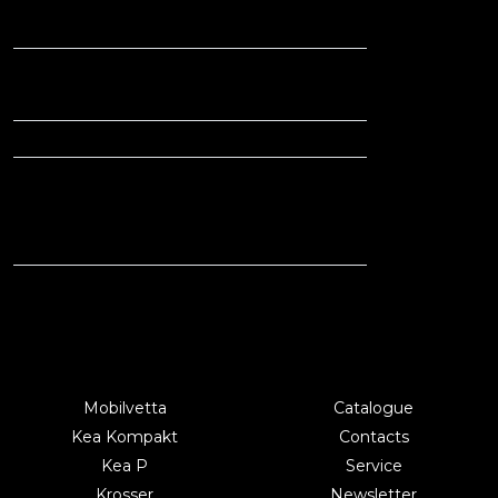
GARAGE
With aluminium cover
YES (K6,5)
and ramp
* Depending on the gas
bottles available in each
country, this capacity may
be limited
Mobilvetta
Catalogue
Kea Kompakt
Contacts
Kea P
Service
Krosser
Newsletter