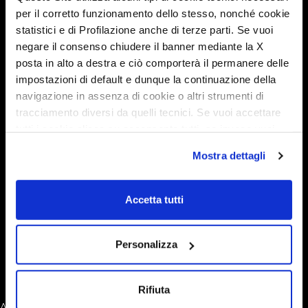
per il corretto funzionamento dello stesso, nonché cookie
statistici e di Profilazione anche di terze parti. Se vuoi
negare il consenso chiudere il banner mediante la X
Admiral K 6.5
posta in alto a destra e ciò comporterà il permanere delle
impostazioni di default e dunque la continuazione della
navigazione in assenza di cookie o altri strumenti di
tracciamento diversi da quelli tecnici. Se vuoi accettare
Admiral K 6.3
tutti i cookie clicca su acconsento tutti, se invece vuoi
autonomamente selezionare i cookie da accettare clicca
Mostra dettagli
su acconsento selezionati. Se vuoi saperne di più clicca
qui. Cliccando sul tasto "Acconsento" permetti l'utilizzo
Admiral K 5.1
dei cookie.
Accetta tutti
Krosser 64
Personalizza
Rifiuta
Articoli meno recenti