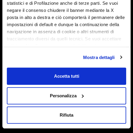
Mobilvetta
Richiesta Catalogo
statistici e di Profilazione anche di terze parti. Se vuoi
negare il consenso chiudere il banner mediante la X
Kea Kompakt
Richiesta informazioni
posta in alto a destra e ciò comporterà il permanere delle
Kea P
Richiesta assistenza
impostazioni di default e dunque la continuazione della
Krosser
Iscrizione newsletter
navigazione in assenza di cookie o altri strumenti di
Kea I
Mobilvetta
tracciamento diversi da quelli tecnici. Se vuoi accettare
K-Yacht Tekno Line
tutti i cookie clicca su acconsento tutti, se invece vuoi
autonomamente selezionare i cookie da accettare clicca
Admiral
Mostra dettagli
su acconsento selezionati. Se vuoi saperne di più clicca
qui. Cliccando sul tasto "Acconsento" permetti l'utilizzo
Cookies Policy
Concessionari
dei cookie.
Accetta tutti
Privacy Policy
Virtual Tour
Gestione dei cookie
Ricerca camper
News
Personalizza
Manuale d’Uso e
Manutenzione
Rifiuta