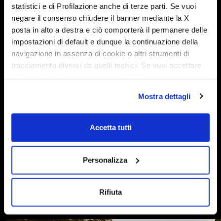
statistici e di Profilazione anche di terze parti. Se vuoi
negare il consenso chiudere il banner mediante la X
Wir freuen uns, Ihnen auch in diesem Jahr wieder einige
posta in alto a destra e ciò comporterà il permanere delle
Produktneuheiten präsentieren zu können.
impostazioni di default e dunque la continuazione della
navigazione in assenza di cookie o altri strumenti di
CMT 2024:
KROSSER 86
,
KEA I85
,
KEA
tracciamento diversi da quelli tecnici. Se vuoi accettare
I86
,
ADMIRAL K 6.5
tutti i cookie clicca su acconsento tutti, se invece vuoi
autonomamente selezionare i cookie da accettare clicca
Mostra dettagli
su acconsento selezionati. Se vuoi saperne di più clicca
qui. Cliccando sul tasto "Acconsento" permetti l'utilizzo
dei cookie.
Accetta tutti
Personalizza
Teilen Sie die Neuigkeiten
Rifiuta