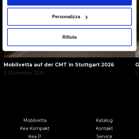
Personalizza
Rifiuta
Mobilvetta auf der CMT in Stuttgart 2026
G
3. Dezember 2025
5
Mobilvetta
Katalog
Kea Kompakt
Kontakt
Kea P
Service