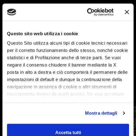
12.10. –
Herbstfest
Ratzeburg
AL-Car
13.10.2024
(Messe)
AL-Car
28.11 –
Auto
Berlin
RS
01.12.2024
Camping
Autohaus
Questo sito web utilizza i cookie
Caravan
Questo Sito utilizza alcuni tipi di cookie tecnici necessari
per il corretto funzionamento dello stesso, nonché cookie
statistici e di Profilazione anche di terze parti. Se vuoi
negare il consenso chiudere il banner mediante la X
posta in alto a destra e ciò comporterà il permanere delle
Teilen Sie die Neuigkeiten
impostazioni di default e dunque la continuazione della
navigazione in assenza di cookie o altri strumenti di
tracciamento diversi da quelli tecnici. Se vuoi accettare
tutti i cookie clicca su acconsento tutti, se invece vuoi
autonomamente selezionare i cookie da accettare clicca
Mostra dettagli
su acconsento selezionati. Se vuoi saperne di più clicca
qui. Cliccando sul tasto "Acconsento" permetti l'utilizzo
dei cookie.
Accetta tutti