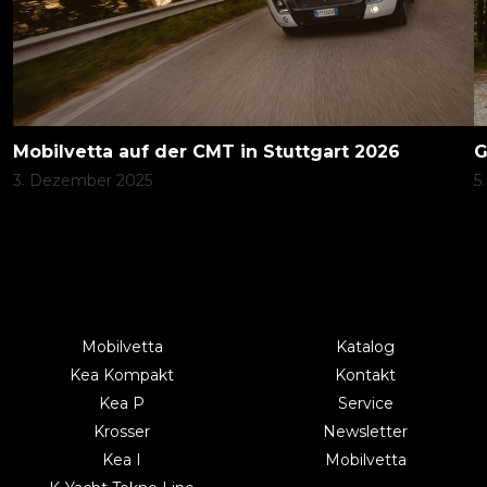
Mobilvetta auf der CMT in Stuttgart 2026
G
3. Dezember 2025
5
Mobilvetta
Katalog
Kea Kompakt
Kontakt
Kea P
Service
Krosser
Newsletter
Kea I
Mobilvetta