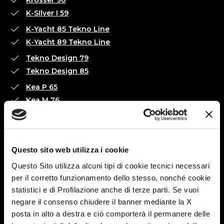
K-SIlver I 59
K-Yacht 85 Tekno Line
K-Yacht 89 Tekno Line
Tekno Design 79
Tekno Design 85
Kea P 65
Kea M 76
Sollten Sie Fragen haben und eine Beratung wünschen, so
freuen sich folgende Händler darauf, Sie in Halle 10
willkommen heißen zu dürfen:
Questo sito web utilizza i cookie
AMB Reisemobile
Questo Sito utilizza alcuni tipi di cookie tecnici necessari
La Marca
per il corretto funzionamento dello stesso, nonché cookie
statistici e di Profilazione anche di terze parti. Se vuoi
Caravan & Reisemobil Center Reinfeld
negare il consenso chiudere il banner mediante la X
Steigerwald
posta in alto a destra e ciò comporterà il permanere delle
Caravan and Camper Center NL